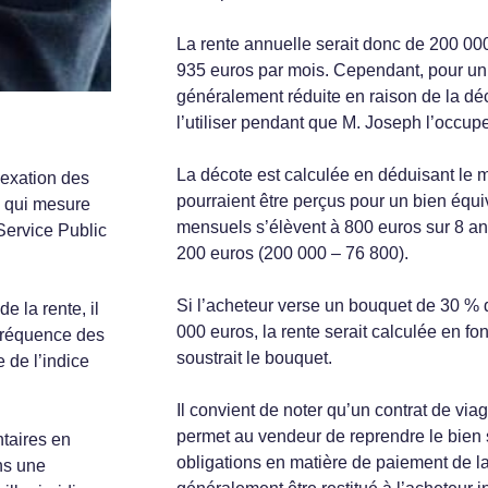
La rente annuelle serait donc de 200 000 
935 euros par mois. Cependant, pour un v
généralement réduite en raison de la déc
l’utiliser pendant que M. Joseph l’occup
La décote est calculée en déduisant le 
dexation des
pourraient être perçus pour un bien équiv
, qui mesure
mensuels s’élèvent à 800 euros sur 8 ans
 Service Public
200 euros (200 000 – 76 800).
Si l’acheteur verse un bouquet de 30 % d
e la rente, il
000 euros, la rente serait calculée en fo
 fréquence des
soustrait le bouquet.
 de l’indice
Il convient de noter qu’un contrat de via
permet au vendeur de reprendre le bien 
ntaires en
obligations en matière de paiement de la
ns une