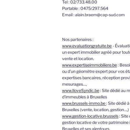
Tel : 02/733.48.00
Portable : 0475/297.564
Email : alain.braem@cap-sud.com
Nos partenaires :
www.evaluationgratuite.be
- Évaluati
un expert immobilier agréé pour tout
vente et location.
www.expertiseimmobiliere.be
: Besoi
ou d'un géomètre expert pour vos éta
expertises bancaires, réception provi
mesurages…,
www.IloveSyndic.be
: Site dédié au m
d'immeubles à Bruxelles
www.brussels-immo.be
: Site dédié à
Bruxelles (vente, location, gestion…,)
www.gestion-locative.brussels
: Site 
gestion locative de votre patrimoine
Bruxelles et ses alentours.