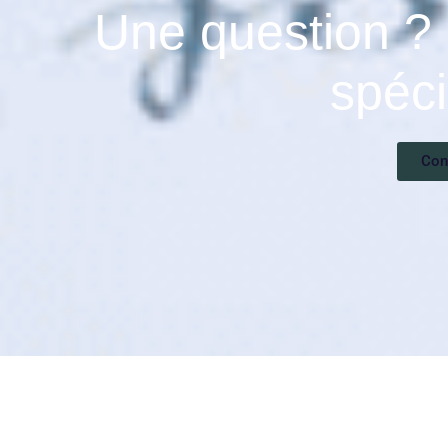
Une question ? 
spéci
Con