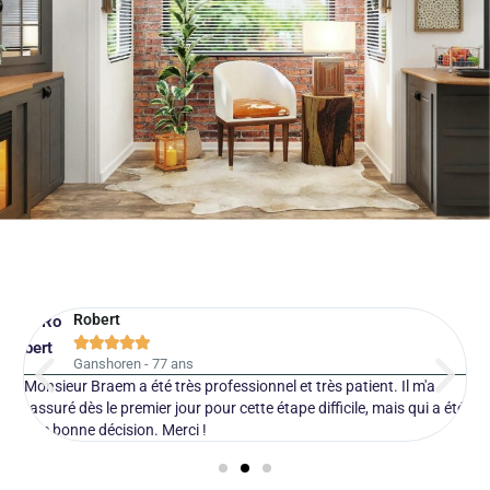
Robert





Ganshoren - 77 ans
Monsieur Braem a été très professionnel et très patient. Il m'a
J
rassuré dès le premier jour pour cette étape difficile, mais qui a été
s
une bonne décision. Merci !
c