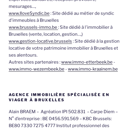
mesurages…,
www.IloveSyndic.be
: Site dédié au métier de syndic
d'immeubles à Bruxelles
www.brussels-immo.be
: Site dédié à l'immobilier à
Bruxelles (vente, location, gestion…,)
www.gestion-locative.brussels
: Site dédié à la gestion
locative de votre patrimoine immobilier à Bruxelles et
ses alentours.
Autres sites partenaires :
www.immo-etterbeek.be
-
www.immo-wezembeek.be
-
www.immo-kraainem.be
AGENCE IMMOBILIÈRE SPÉCIALISÉE EN
VIAGER À BRUXELLES
Alain BRAEM – Agréation IPI 502.831 – Carpe Diem –
N° d’entreprise : BE 0456.591.569 – KBC Brussels:
BE80 7330 7275 4777 Institut professionnel des