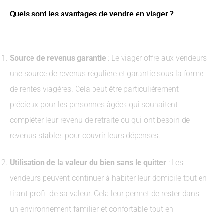
Quels sont les avantages de vendre en viager ?
Source de revenus garantie
: Le viager offre aux vendeurs
une source de revenus régulière et garantie sous la forme
de rentes viagères. Cela peut être particulièrement
précieux pour les personnes âgées qui souhaitent
compléter leur revenu de retraite ou qui ont besoin de
revenus stables pour couvrir leurs dépenses.
Utilisation de la valeur du bien sans le quitter
: Les
vendeurs peuvent continuer à habiter leur domicile tout en
tirant profit de sa valeur. Cela leur permet de rester dans
un environnement familier et confortable tout en