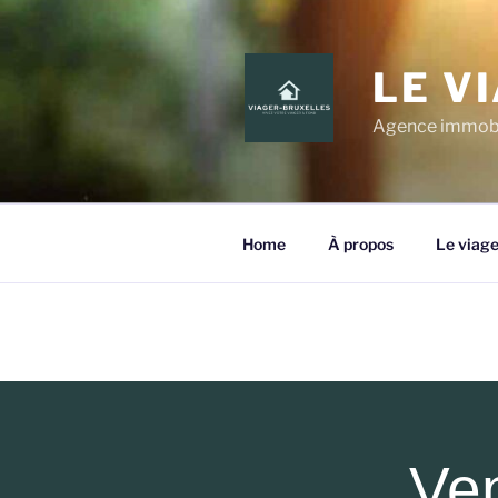
LE V
Agence immobili
Home
À propos
Le viage
Ven