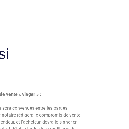
si
e vente « viager » :
s sont convenues entre les parties
e notaire rédigera le compromis de vente
endeur, et l’acheteur, devra le signer en
ntrat détaille toutes les conditions du