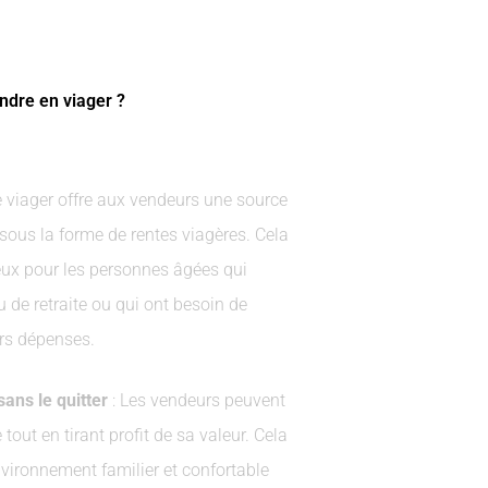
ndre en viager ?
e viager offre aux vendeurs une source
 sous la forme de rentes viagères. Cela
ieux pour les personnes âgées qui
 de retraite ou qui ont besoin de
urs dépenses.
sans le quitter
: Les vendeurs peuvent
 tout en tirant profit de sa valeur. Cela
nvironnement familier et confortable