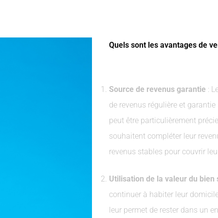
Quels sont les avantages de ve
Source de revenus garantie
: L
de revenus régulière et garantie
peut être particulièrement préc
souhaitent compléter leur revenu
revenus stables pour couvrir le
Utilisation de la valeur du bien 
continuer à habiter leur domicile
leur permet de rester dans un e