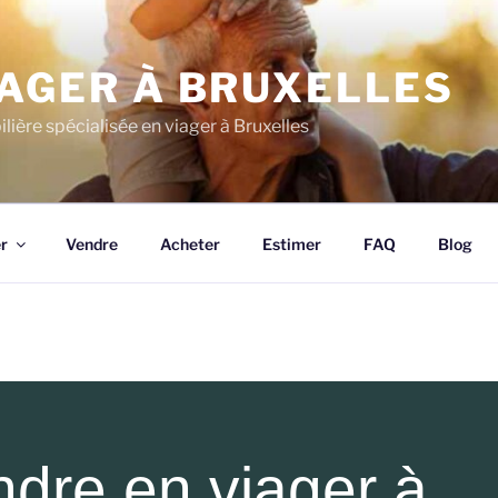
IAGER À BRUXELLES
ère spécialisée en viager à Bruxelles
r
Vendre
Acheter
Estimer
FAQ
Blog
dre en viager à