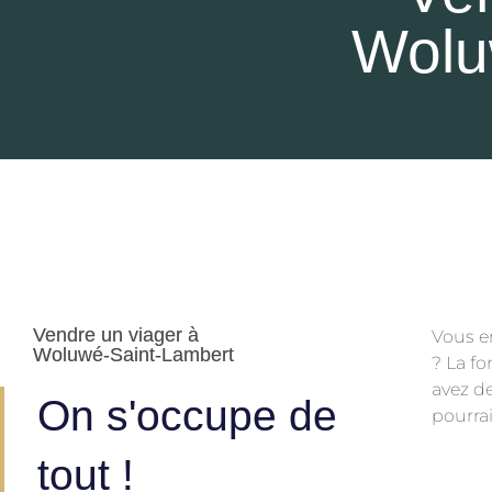
Wolu
Vendre un viager à
Vous e
spécia
Woluwé-Saint-Lambert
? La f
avez d
On s'occupe de
pourra
tout !