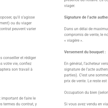
viager.
poser, qu’il s’agisse
Signature de l’acte authe
ement) ou du viager
contrat peuvent varier
Dans un délai de maximum
compromis de vente, le not
« viagère ».
Versement du bouquet :
 conseiller et rédiger
s votre vie, confiez
En général, l’acheteur ve
aptera son travail à
signature de l’acte authen
parties). C’est une somme
prix de vente. Le reste es
Occupation du bien (selon
 important de faire le
es termes du contrat, y
Si vous avez vendu en via