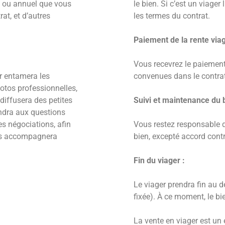
l ou annuel que vous
le bien. Si c’est un viage
at, et d’autres
les termes du contrat.
Paiement de la rente viag
Vous recevrez le paiement
er entamera les
convenues dans le contrat
hotos professionnelles,
diffusera des petites
Suivi et maintenance du b
ondra aux questions
es négociations, afin
Vous restez responsable de
ous accompagnera
bien, excepté accord contr
Fin du viager :
Le viager prendra fin au d
fixée). À ce moment, le bi
La vente en viager est un